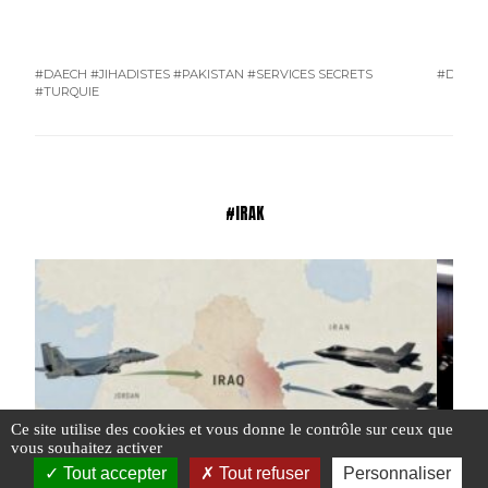
#DAECH
#JIHADISTES
#PAKISTAN
#SERVICES SECRETS
#DAEC
#TURQUIE
#IRAK
Ce site utilise des cookies et vous donne le contrôle sur ceux que
vous souhaitez activer
Tout accepter
Tout refuser
Personnaliser