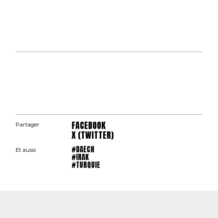
FACEBOOK
Partager
X (TWITTER)
#DAECH
Et aussi
#IRAK
#TURQUIE