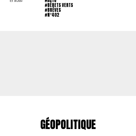
#ACTU
Et aussi
#BÉRETS VERTS
#BRÈVES
#N°402
GÉOPOLITIQUE