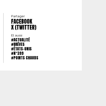
Partager
FACEBOOK
X (TWITTER)
Et aussi
#ACTUALITÉ
#BRÈVES
#ÉTATS-UNIS
#N°399
#POINTS CHAUDS