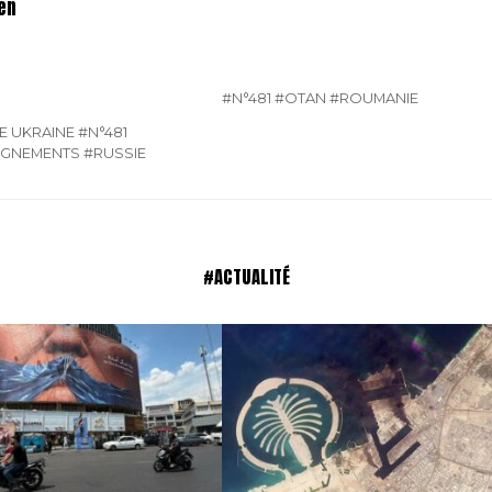
en
#N°481
#OTAN
#ROUMANIE
E UKRAINE
#N°481
IGNEMENTS
#RUSSIE
#ACTUALITÉ