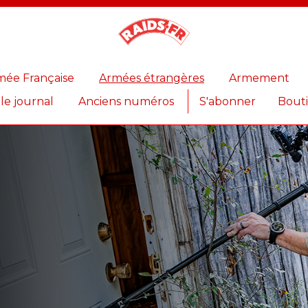
Magazine
Raids
mée Française
Armées étrangères
Armement
 le journal
Anciens numéros
S'abonner
Bout