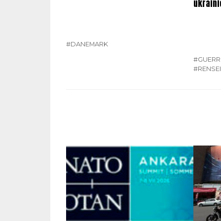
ukraini
#DANEMARK
#GUERR
#RENSE