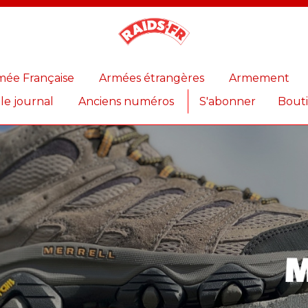
Magazine
Raids
mée Française
Armées étrangères
Armement
 le journal
Anciens numéros
S'abonner
Bout