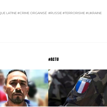
UE LATINE
#CRIME ORGANISÉ
#RUSSIE
#TERRORISME
#UKRAINE
#ACTU