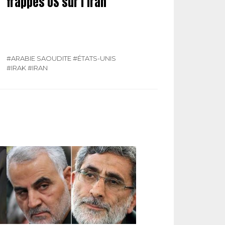
frappes US sur l’Iran
#ARABIE SAOUDITE
#ÉTATS-UNIS
#IRAK
#IRAN