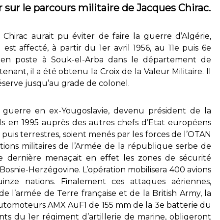
sur le parcours militaire de Jacques Chirac.
Chirac aurait pu éviter de faire la guerre d’Algérie,
l est affecté, à partir du 1er avril 1956, au 11e puis 6e
, en poste à Souk-el-Arba dans le département de
ant, il a été obtenu la Croix de la Valeur Militaire. Il
réserve jusqu’au grade de colonel.
a guerre en ex-Yougoslavie, devenu président de la
ds en 1995 auprès des autres chefs d’Etat européens
uis terrestres, soient menés par les forces de l’OTAN
tions militaires de l’Armée de la république serbe de
tte dernière menaçait en effet les zones de sécurité
a Bosnie-Herzégovine. L’opération mobilisera 400 avions
nze nations. Finalement ces attaques aériennes,
 de l’armée de Terre française et de la British Army, la
utomoteurs AMX AuF1 de 155 mm de la 3e batterie du
nts du 1er régiment d’artillerie de marine, obligeront