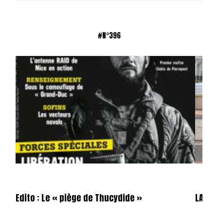
#N°396
Edito : Le « piège de Thucydide »
LA GE