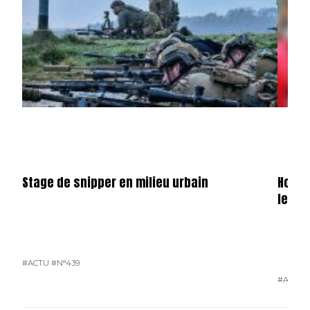
Stage de snipper en milieu urbain
Hondu
le ga
#ACTU
#N°439
#ACTU