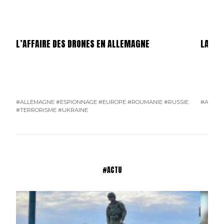
L’AFFAIRE DES DRONES EN ALLEMAGNE
LA GU
#ALLEMAGNE
#ESPIONNAGE
#EUROPE
#ROUMANIE
#RUSSIE
#AMÉRI
#TERRORISME
#UKRAINE
#ACTU