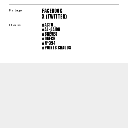
FACEBOOK
Partager
X (TWITTER)
#ACTU
Et aussi
#AL-QAÏDA
#BRÈVES
#DAECH
#N°394
#POINTS CHAUDS