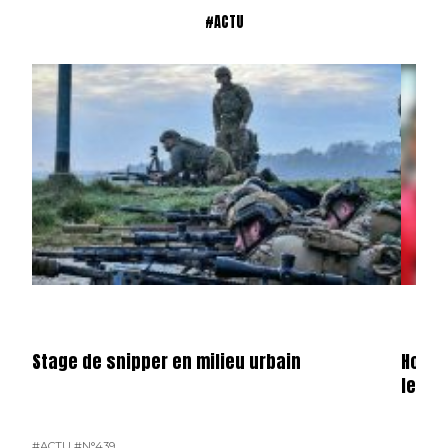
#ACTU
Stage de snipper en milieu urbain
Hondu
le ga
#ACTU
#N°439