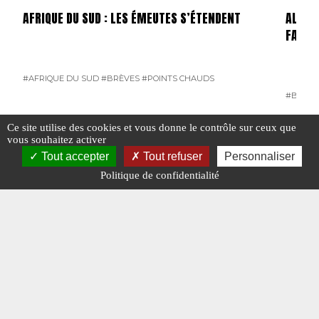
AFRIQUE DU SUD : LES ÉMEUTES S’ÉTENDENT
ALLEMA
FAILLI
#AFRIQUE DU SUD
#BRÈVES
#POINTS CHAUDS
#BRÈVE
Ce site utilise des cookies et vous donne le contrôle sur ceux que
vous souhaitez activer
Tout accepter
Tout refuser
Personnaliser
#ITALIE
Politique de confidentialité