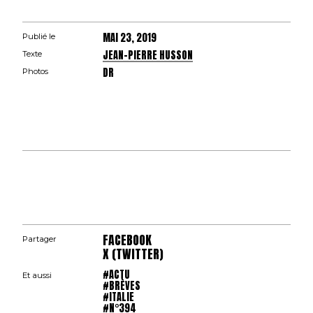
MAI 23, 2019
Publié le
JEAN-PIERRE HUSSON
Texte
DR
Photos
FACEBOOK
Partager
X (TWITTER)
#ACTU
Et aussi
#BRÈVES
#ITALIE
#N°394