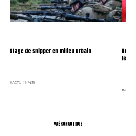
Stage de snipper en milieu urbain
Hondu
le ga
#ACTU
#N°439
#ACTU
#AÉRONAUTIQUE