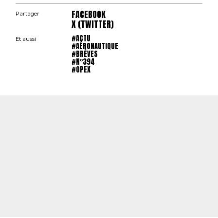
FACEBOOK
Partager
X (TWITTER)
#ACTU
Et aussi
#AÉRONAUTIQUE
#BRÈVES
#N°394
#OPEX