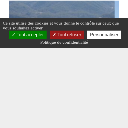
Ce site utilise des cookies et vous donne le contrôle sur ceux que
vous souhaitez activer
Tout accepter
Tout refuser
Personnaliser
Politique de confidentialité
Un nouvel aéronef de guerre électronique EC-
LE REA
2 pour le Japon
EUROP
#AÉRONAUTIQUE
#AVIATION
#JAPON
#ACTU