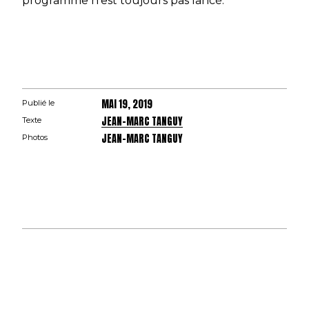
programme n’est toujours pas lancé.
MAI 19, 2019
Publié le
JEAN-MARC TANGUY
Texte
JEAN-MARC TANGUY
Photos