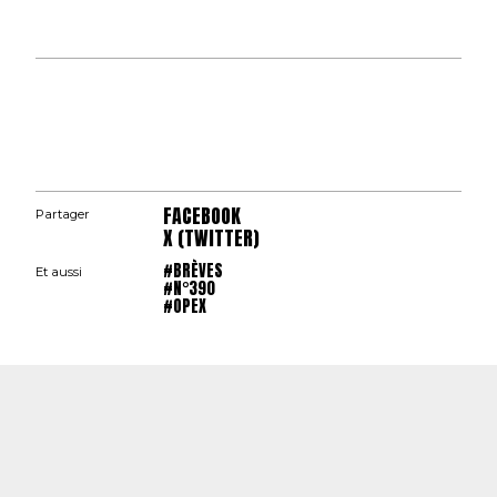
FACEBOOK
Partager
X (TWITTER)
#BRÈVES
Et aussi
#N°390
#OPEX