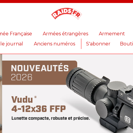
Magazine
Raids
mée Française
Armées étrangères
Armement
 le journal
Anciens numéros
S'abonner
Bout