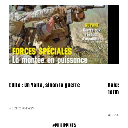
Edito : Un Yalta, sinon la guerre
Raids n°
format 
#EDITO
#N°427
#E-MAG
#N°
#PHILIPPINES