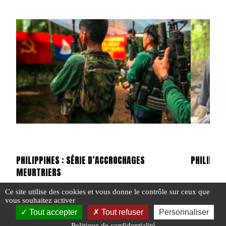
PHILIPPINES : SÉRIE D’ACCROCHAGES
PHILIPPI
MEURTRIERS
Ce site utilise des cookies et vous donne le contrôle sur ceux que
vous souhaitez activer
#ACTU POI
Tout accepter
Tout refuser
Personnaliser
#ACTU POINTS CHAUDS
#N°476
#PHILIPPINES
Politique de confidentialité