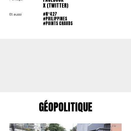
X (TWITTER)
#N°427
Et aussi
#PHILIPPINES
#POINTS CHAUDS
GÉOPOLITIQUE