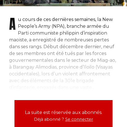
A
u cours de ces dernières semaines, la New
People’s Army (NPA), branche armée du
Parti communiste philippin d’inspiration
maoïste, a enregistré de nombreuses pertes
dans ses rangs. Début décembre dernier, neuf
de ses membres ont été tués par les forces
gouvernementales dans le secteur de Miag-ao,
à Barangay Alimodias, province d’Iloilo (Visayas
occidentales), lors d’un violent affrontement
avec des éléments de la 301e brigade
d’infanterie, engagés dans une vaste...
La suite est réservée aux abonnés.
Déjà abonné ?
Se connecter