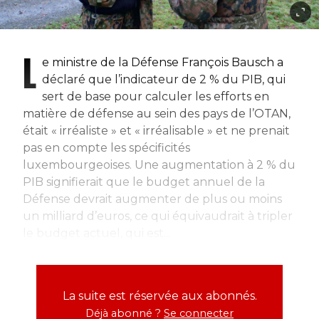
L
e ministre de la Défense François Bausch a
déclaré que l’indicateur de 2 % du PIB, qui
sert de base pour calculer les efforts en
matière de défense au sein des pays de l’OTAN,
était « irréaliste » et « irréalisable » et ne prenait
pas en compte les spécificités
luxembourgeoises. Une augmentation à 2 % du
PIB signifierait que le budget annuel de la
Défense devrait augmenter de plus ou moins
un milliard d’euros, ce qui équivaudrait à tripler
le budget actuel, qui est...
La suite est réservée aux abonnés.
Déjà abonné ?
Se connecter