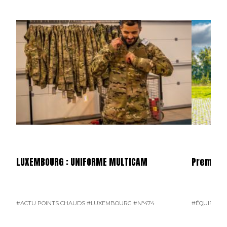
LUXEMBOURG : UNIFORME MULTICAM
Premiers
#ACTU POINTS CHAUDS
#LUXEMBOURG
#N°474
#ÉQUIPEME