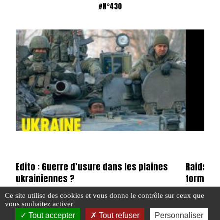
#N°430
Edito : Guerre d’usure dans les plaines
Raids n°
ukrainiennes ?
format 
Ce site utilise des cookies et vous donne le contrôle sur ceux que
vous souhaitez activer
Tout accepter
Tout refuser
Personnaliser
#EDITO
#N°430
#E-MAG
#N°