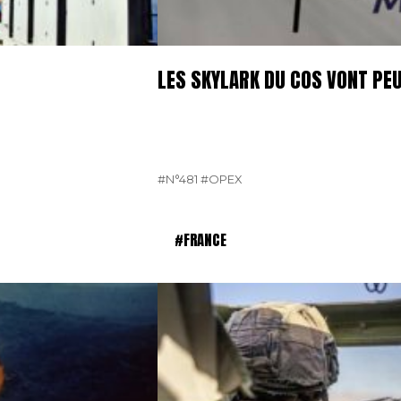
LES SKYLARK DU COS VONT PE
#N°481
#OPEX
#FRANCE