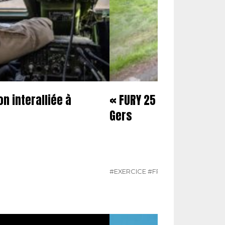
n interalliée à
« FURY 25 » Des cavalie
Gers
#EXERCICE
#FRANCE
#N°475
#PAR