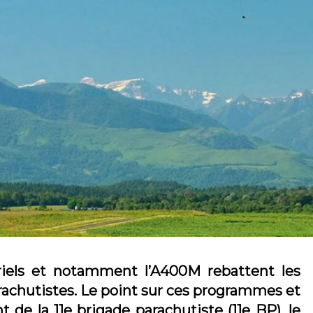
els et notamment l’A400M rebattent les
rachutistes. Le point sur ces programmes et
 de la 11e brigade parachutiste (11e BP), le