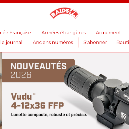
Magazine
Raids
mée Française
Armées étrangères
Armement
 le journal
Anciens numéros
S'abonner
Bout