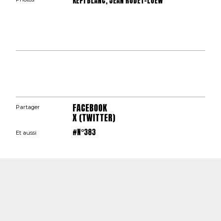
KÉPI BLANC, JEAN RODET-LOEW
FACEBOOK
Partager
X (TWITTER)
#N°383
Et aussi