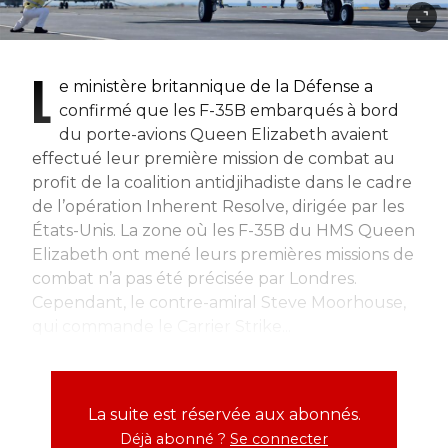
L
e ministère britannique de la Défense a
confirmé que les F-35B embarqués à bord
du porte-avions Queen Elizabeth avaient
effectué leur première mission de combat au
profit de la coalition antidjihadiste dans le cadre
de l’opération Inherent Resolve, dirigée par les
États-Unis. La zone où les F-35B du HMS Queen
Elizabeth ont mené leurs premières missions de
combat n’a pas été précisée par Londres.
Cependant, le contre-amiral Steve Moorhouse,
qui commande le Carrier Strike...
La suite est réservée aux abonnés.
Déjà abonné ?
Se connecter