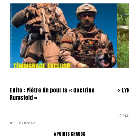
Edito : Piètre fin pour la « doctrine
« LYNX »
Rumsfeld »
#N°421
#EDITO
#N°421
#POINTS CHAUDS