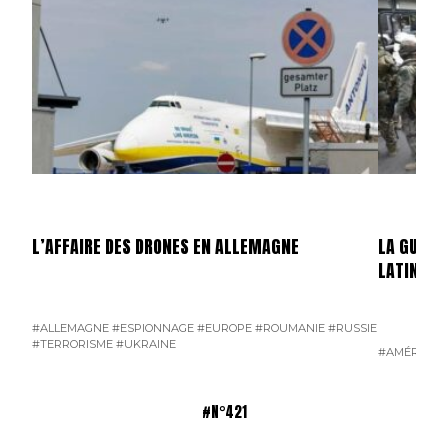
L’AFFAIRE DES DRONES EN ALLEMAGNE
LA GUERR
LATINE
#ALLEMAGNE
#ESPIONNAGE
#EUROPE
#ROUMANIE
#RUSSIE
#TERRORISME
#UKRAINE
#AMÉRIQUE 
#N°421