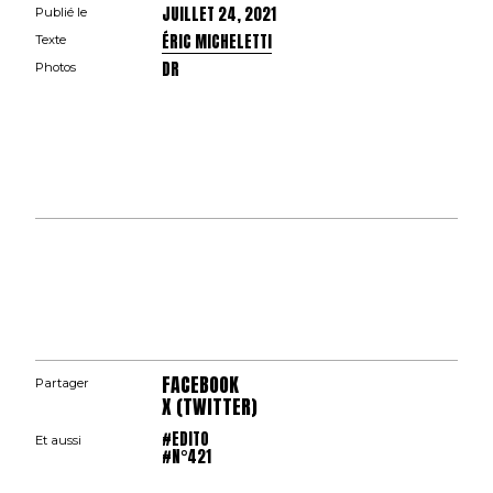
JUILLET 24, 2021
Publié le
ÉRIC MICHELETTI
Texte
DR
Photos
FACEBOOK
Partager
X (TWITTER)
#EDITO
Et aussi
#N°421