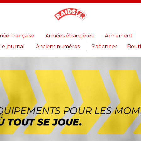
Magazine
Raids
mée Française
Armées étrangères
Armement
 le journal
Anciens numéros
S'abonner
Bout