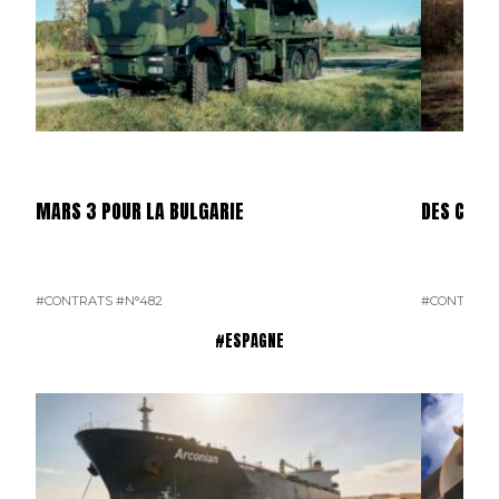
MARS 3 POUR LA BULGARIE
DES CAES
#CONTRATS
#N°482
#CONTRATS
#ESPAGNE