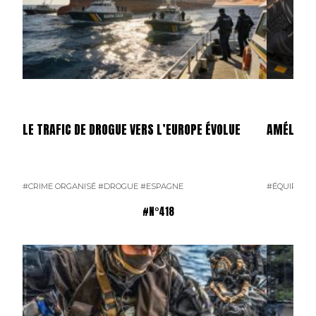
LE TRAFIC DE DROGUE VERS L’EUROPE ÉVOLUE
AMÉLIORA
#CRIME ORGANISÉ
#DROGUE
#ESPAGNE
#ÉQUIPEME
#N°418