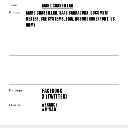
MARC CHASSILLAN
Texte
MARC CHASSILLAN, SAAB BARRACUDA, DOCUMENT
Photos
NEXTER, BAE SYSTEMS, EMA, ROSOBORONEXPORT, US
ARMY
FACEBOOK
Partager
X (TWITTER)
#FRANCE
Et aussi
#N°440