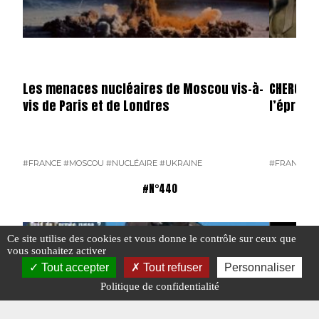
Les menaces nucléaires de Moscou vis-à-
CHERGUI 
vis de Paris et de Londres
l’épreuv
#FRANCE
#MOSCOU
#NUCLÉAIRE
#UKRAINE
#FRANCE
#N°440
Ce site utilise des cookies et vous donne le contrôle sur ceux que
vous souhaitez activer
Tout accepter
Tout refuser
Personnaliser
Politique de confidentialité