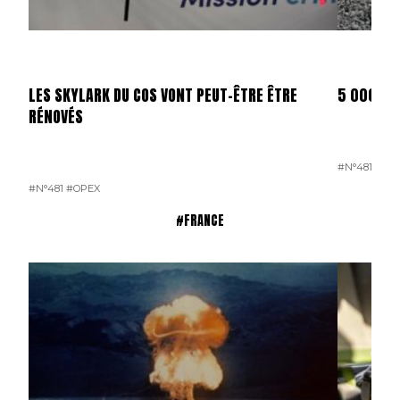
LES SKYLARK DU COS VONT PEUT-ÊTRE ÊTRE
5 000 D
RÉNOVÉS
#N°481
#OP
#N°481
#OPEX
#FRANCE