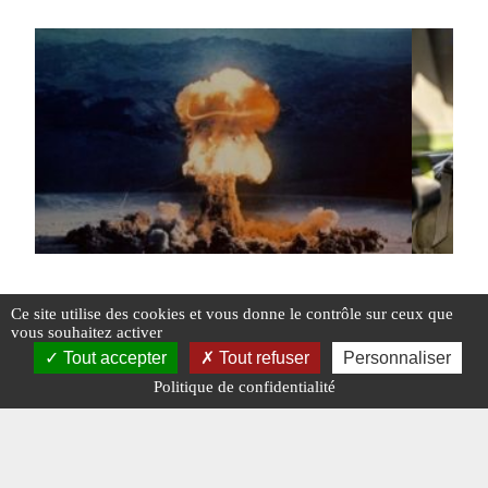
Ce site utilise des cookies et vous donne le contrôle sur ceux que
vous souhaitez activer
Les menaces nucléaires de Moscou vis-à-
CHERGUI 
Tout accepter
Tout refuser
Personnaliser
vis de Paris et de Londres
l’épreuv
Politique de confidentialité
#FRANCE
#MOSCOU
#NUCLÉAIRE
#UKRAINE
#FRANCE