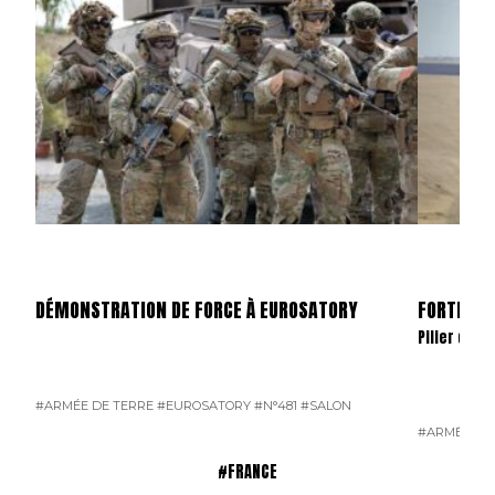
DÉMONSTRATION DE FORCE À EUROSATORY
FORTELE 
Pilier du f
#ARMÉE DE TERRE
#EUROSATORY
#N°481
#SALON
#ARMÉE DE
#FRANCE