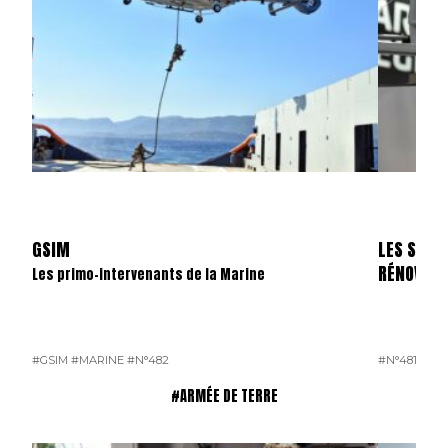
GSIM
LES SKYL
RÉNOVÉS
Les primo-intervenants de la Marine
#GSIM
#MARINE
#N°482
#N°481
#OP
#ARMÉE DE TERRE