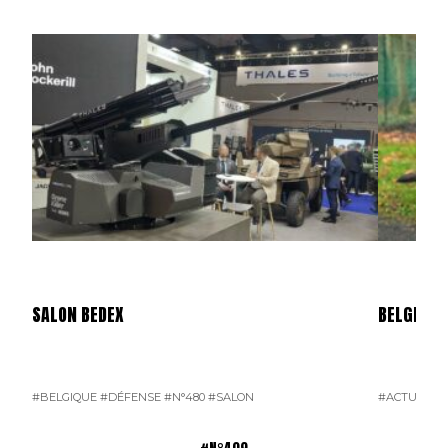
SALON BEDEX
BELGIQUE 
#BELGIQUE
#DÉFENSE
#N°480
#SALON
#ACTU POI