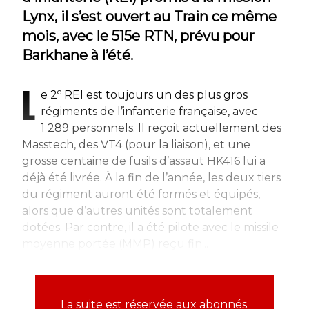
Lynx, il s’est ouvert au Train ce même
mois, avec le 515e RTN, prévu pour
Barkhane à l’été.
L
e
e 2
REI est toujours un des plus gros
régiments de l’infanterie française, avec
1 289 personnels. Il reçoit actuellement des
Masstech, des VT4 (pour la liaison), et une
grosse centaine de fusils d’assaut HK416 lui a
déjà été livrée. À la fin de l’année, les deux tiers
du régiment auront été formés et équipés,
alors que d’autres unités sont totalement
dotées. Par contre, il a été pilote avec le missile
moyenne portée (MMP) reçu fin...
La suite est réservée aux abonnés.