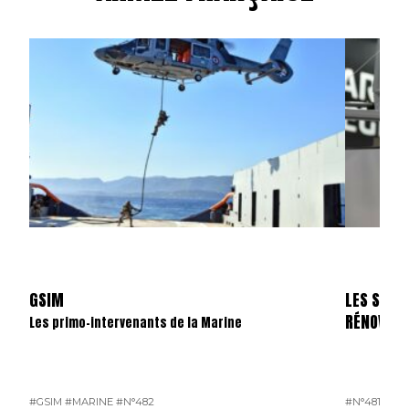
GSIM
LES SKYL
RÉNOVÉS
Les primo-intervenants de la Marine
#GSIM
#MARINE
#N°482
#N°481
#OP