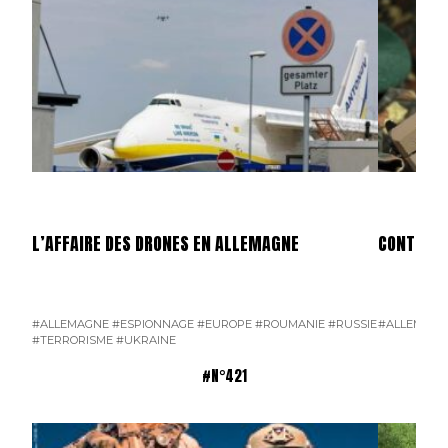
L’AFFAIRE DES DRONES EN ALLEMAGNE
CONTRAT 
#ALLEMAGNE
#ESPIONNAGE
#EUROPE
#ROUMANIE
#RUSSIE
#ALLEMAGN
#TERRORISME
#UKRAINE
#N°421