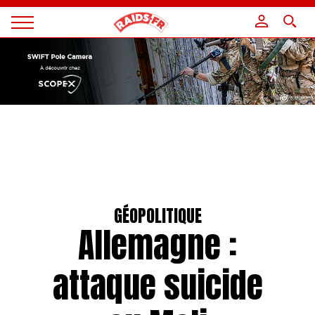
Panneau de gestion des cookies
Magazine
Raids
GÉOPOLITIQUE
Allemagne :
attaque suicide