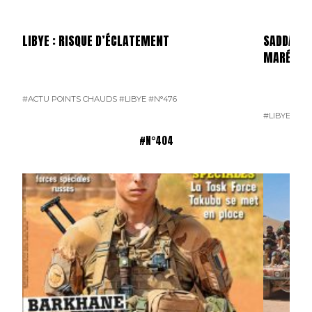
LIBYE : RISQUE D’ÉCLATEMENT
SADDAM H
MARÉCHA
#ACTU POINTS CHAUDS
#LIBYE
#N°476
#LIBYE
#MA
#N°404