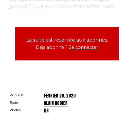
jusqu’à Tripoli avec l’objectif de prêter main-
forte aux milices...
La suite est réservée aux abonnés.
Déjà abonné ?
Se connecter
FÉVRIER 29, 2020
Publié le
ALAIN RODIER
Texte
DR
Photos