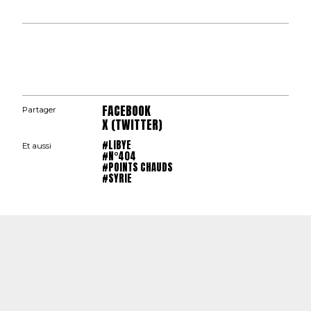
FACEBOOK
Partager
X (TWITTER)
#LIBYE
Et aussi
#N°404
#POINTS CHAUDS
#SYRIE