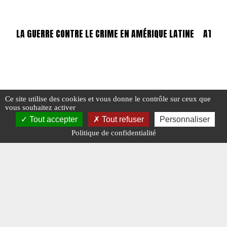
LA GUERRE CONTRE LE CRIME EN AMÉRIQUE LATINE
ATTEN
Ce site utilise des cookies et vous donne le contrôle sur ceux que
#AMÉRIQUE LATINE
#CRIME ORGANISÉ
#RUSSI
vous souhaitez activer
Tout accepter
Tout refuser
Personnaliser
R
Politique de confidentialité
#ATTENTATS