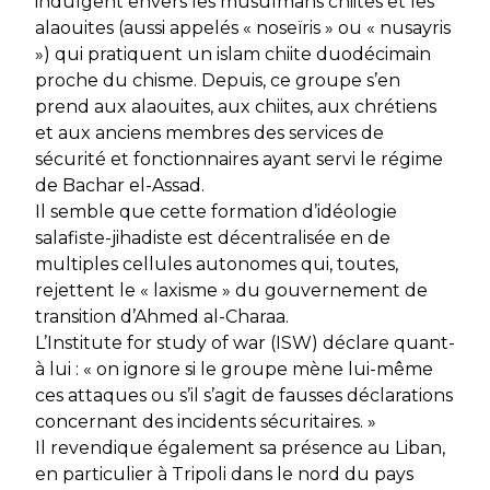
indulgent envers les musulmans chiites et les
alaouites (aussi appelés « noseïris » ou « nusayris
») qui pratiquent un islam chiite duodécimain
proche du chisme. Depuis, ce groupe s’en
prend aux alaouites, aux chiites, aux chrétiens
et aux anciens membres des services de
sécurité et fonctionnaires ayant servi le régime
de Bachar el-Assad.
Il semble que cette formation d’idéologie
salafiste-jihadiste est décentralisée en de
multiples cellules autonomes qui, toutes,
rejettent le « laxisme » du gouvernement de
transition d’Ahmed al-Charaa.
L’Institute for study of war (ISW) déclare quant-
à lui : « on ignore si le groupe mène lui-même
ces attaques ou s’il s’agit de fausses déclarations
concernant des incidents sécuritaires. »
Il revendique également sa présence au Liban,
en particulier à Tripoli dans le nord du pays