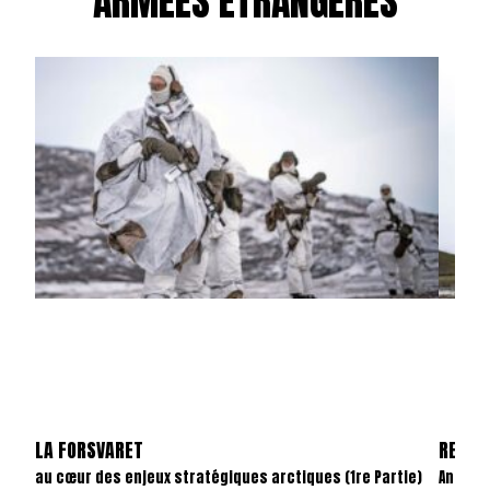
ARMÉES ÉTRANGÈRES
LA FORSVARET
REVAN
au cœur des enjeux stratégiques arctiques (1re Partie)
Anatom