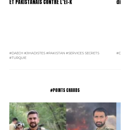
ET PAKISTANAIS CONTRE L’EI-K
dicta
#DAECH
#JIHADISTES
#PAKISTAN
#SERVICES SECRETS
#DAEC
#TURQUIE
#POINTS CHAUDS