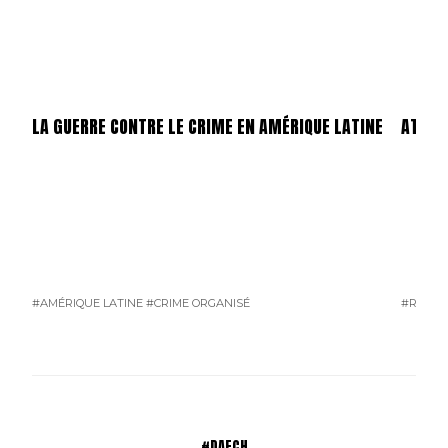
LA GUERRE CONTRE LE CRIME EN AMÉRIQUE LATINE
ATTEN
#AMÉRIQUE LATINE
#CRIME ORGANISÉ
#RUSSI
#DAECH