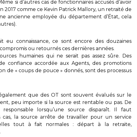
Même si d’autres cas de fonctionnaires accusés d’avoir
 en 2017 comme ce Kevin Patrick Mallory, un retraité de
 une ancienne employée du département d’État, cela
autres).
t eu connaissance, ce sont encore des douzaines
s, compromis ou retournés ces dernières années.
sources humaines qui ne serait pas assez sûre. Des
de confiance accordée aux Agents, des promotions
ison de « coups de pouce » donnés, sont des processus
également que des OT sont souvent évalués sur le
nt, peu importe si la source est rentable ou pas. De
responsable lorsqu’une source disparaît. Il faut
cas, la source arrête de travailler pour un service
les tout à fait normales : départ à la retraite,
.