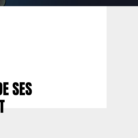
DE SES
T