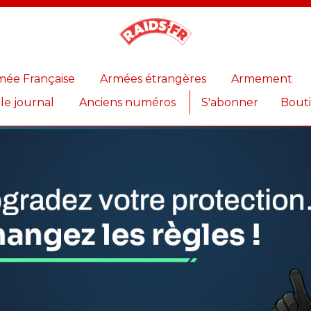
Magazine
Raids
mée Française
Armées étrangères
Armement
 le journal
Anciens numéros
S'abonner
Bout