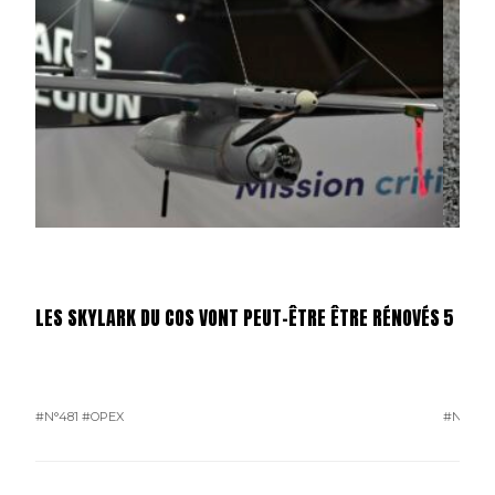
LES SKYLARK DU COS VONT PEUT-ÊTRE ÊTRE RÉNOVÉS
5 000
#N°481
#OPEX
#N°481