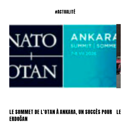
#ACTUALITÉ
LE SOMMET DE L’OTAN À ANKARA, UN SUCCÈS POUR
LES ÉT
ERDOĞAN