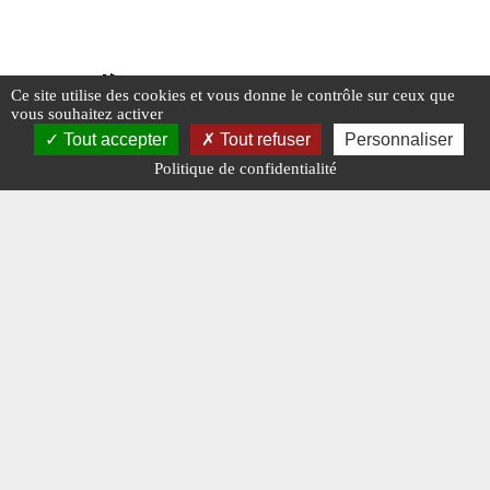
Un deuxième A330 pour les OPEX
Le gé
Ce site utilise des cookies et vous donne le contrôle sur ceux que
vous souhaitez activer
Tout accepter
Tout refuser
Personnaliser
Politique de confidentialité
#AIRBUS
#EN DIRECT DES ARMÉES
#N°415
#AIRBU
#BRÈVES