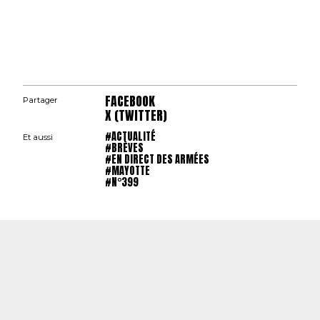
FACEBOOK
Partager
X (TWITTER)
#ACTUALITÉ
Et aussi
#BRÈVES
#EN DIRECT DES ARMÉES
#MAYOTTE
#N°399