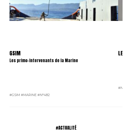
GSIM
LES S
Les primo-intervenants de la Marine
#N°481
#GSIM
#MARINE
#N°482
#ACTUALITÉ