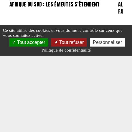
AFRIQUE DU SUD : LES ÉMEUTES S’ÉTENDENT
ALLEMA
FAILLI
Ce site utilise des cookies et vous donne le contrôle sur ceux que
#AFRIQUE DU SUD
#BRÈVES
#POINTS CHAUDS
vous souhaitez activer
#BRÈVE
Tout accepter
Tout refuser
Personnaliser
Politique de confidentialité
#EN DIRECT DES ARMÉES