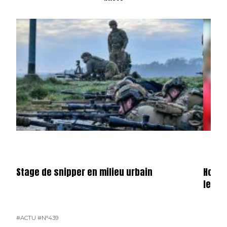
Stage de snipper en milieu urbain
Hondu
le ga
#ACTU
#N°439