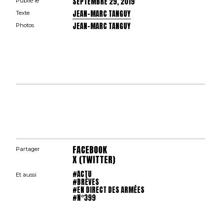
SEPTEMBRE 29, 2019
Publié le
JEAN-MARC TANGUY
Texte
JEAN-MARC TANGUY
Photos
FACEBOOK
Partager
X (TWITTER)
#ACTU
Et aussi
#BRÈVES
#EN DIRECT DES ARMÉES
#N°399