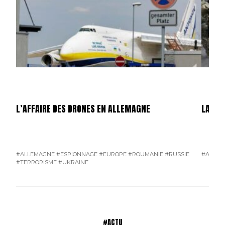
L’AFFAIRE DES DRONES EN ALLEMAGNE
LA GU
#ALLEMAGNE
#ESPIONNAGE
#EUROPE
#ROUMANIE
#RUSSIE
#AMÉRI
#TERRORISME
#UKRAINE
#ACTU