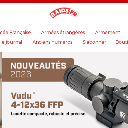
Magazine
Raids
mée Française
Armées étrangères
Armement
 le journal
Anciens numéros
S'abonner
Bout