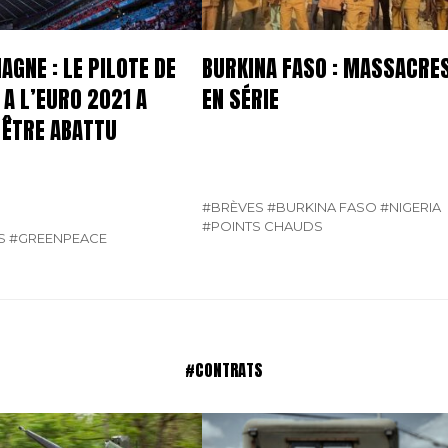
AGNE : LE PILOTE DE
BURKINA FASO : MASSACRE
 A L’EURO 2021 A
EN SÉRIE
I ÊTRE ABATTU
#BRÈVES
#BURKINA FASO
#NIGERIA
#POINTS CHAUDS
S
#GREENPEACE
#CONTRATS