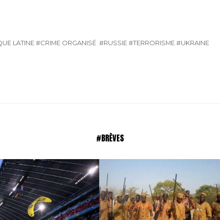
UE LATINE
#CRIME ORGANISÉ
#RUSSIE
#TERRORISME
#UKRAINE
#BRÈVES