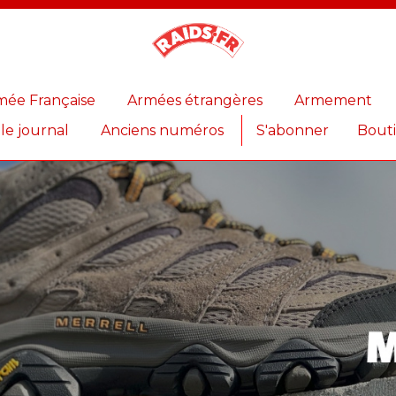
Magazine
Raids
mée Française
Armées étrangères
Armement
 le journal
Anciens numéros
S'abonner
Bout