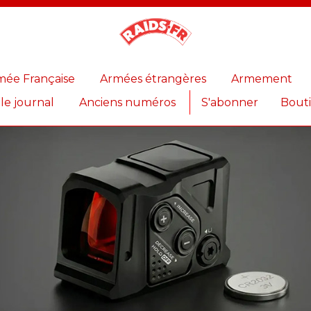
Magazine
Raids
mée Française
Armées étrangères
Armement
 le journal
Anciens numéros
S'abonner
Bout