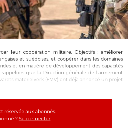
r leur coopération militaire. Objectifs : améliorer
françaises et suédoises, et coopérer dans les domaines
brides et en matière de développement des capacités
 rappelons que la Direction générale de l’armement
svarets materielverk (FMV) ont déjà annoncé un projet
est réservée aux abonnés.
bonné ?
Se connecter