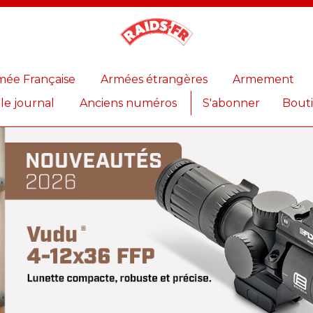
Magazine
Raids
mée Française
Armées étrangères
Armement
 le journal
Anciens numéros
S'abonner
Bout