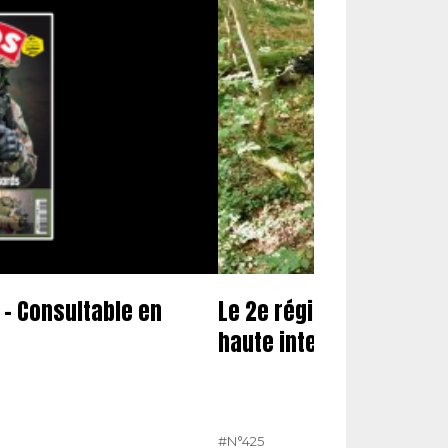
– Consultable en
Le 2e régiment de huss
haute intensité
#N°425