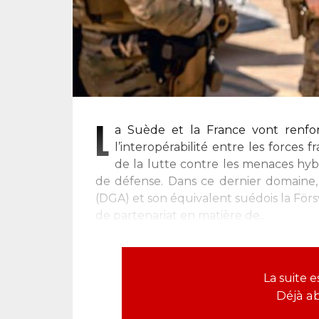
L
a Suède et la France vont renforce
l’interopérabilité entre les forces 
de la lutte contre les menaces hy
de défense. Dans ce dernier domaine,
(DGA) et son équivalent suédois la För
de partenariat en matière de...
La suite 
Déjà a