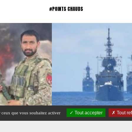
#POINTS CHAUDS
Tout accepter
Tout re
ur ceux que vous souhaitez activer
TALIBANS
DÉTROIT DE TAÏWAN. LA TENSI