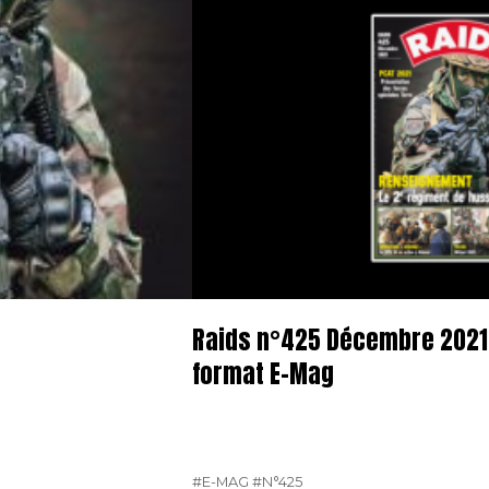
Raids n°425 Décembre 2021 
format E-Mag
#E-MAG
#N°425