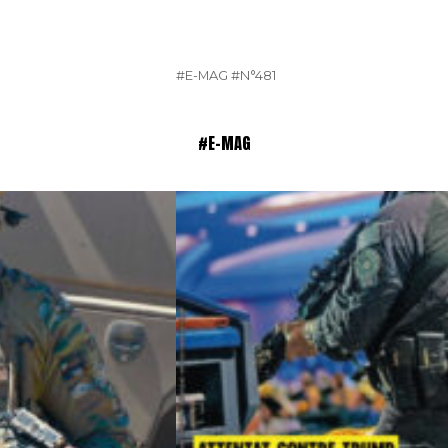
#E-MAG
#N°481
#E-MAG