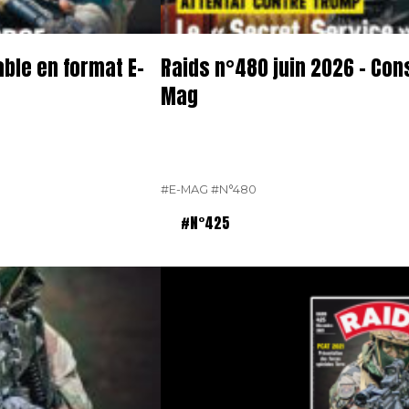
able en format E-
Raids n°480 juin 2026 – Con
Mag
#E-MAG
#N°480
#N°425