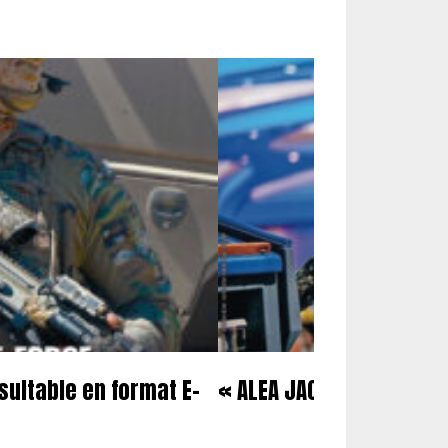
sultable en format E-
« ALEA JACTA EST » POUR