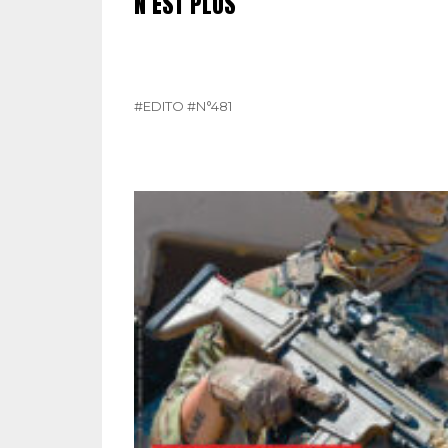
N’EST PLUS
#EDITO
#N°481