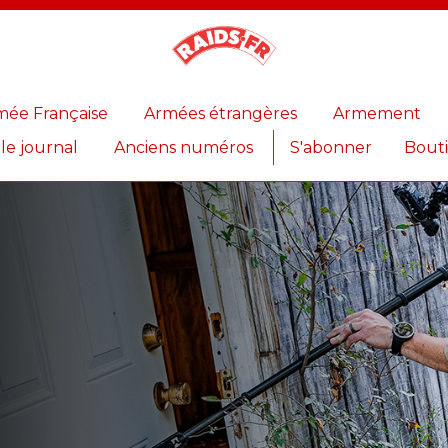
Magazine
Raids
mée Française
Armées étrangères
Armement
 le journal
Anciens numéros
S'abonner
Bout