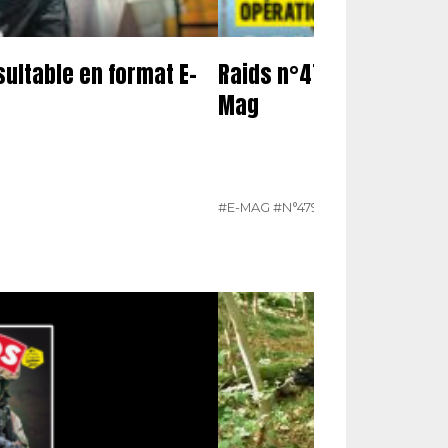
sultable en format E-
Raids n°479 Juin 2026 –
Mag
#E-MAG
#N°479