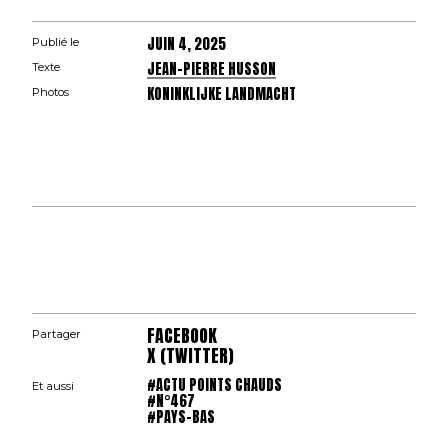
JUIN 4, 2025
Publié le
JEAN-PIERRE HUSSON
Texte
KONINKLIJKE LANDMACHT
Photos
FACEBOOK
Partager
X (TWITTER)
#ACTU POINTS CHAUDS
Et aussi
#N°467
#PAYS-BAS