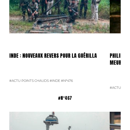
INDE : NOUVEAUX REVERS POUR LA GUÉRILLA
PHILIPPIN
MEURTRI
#ACTU POINTS CHAUDS
#INDE
#N°476
#ACTU POI
#N°467