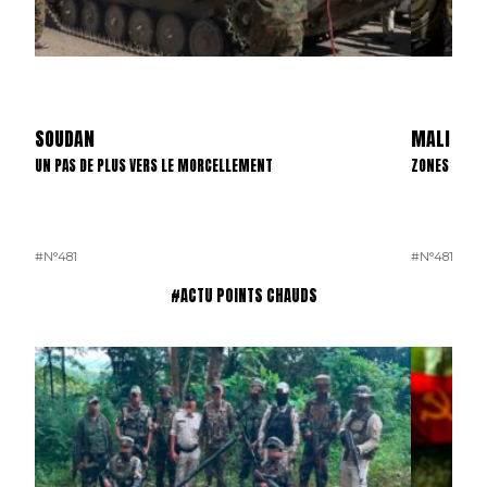
SOUDAN
MALI
UN PAS DE PLUS VERS LE MORCELLEMENT
ZONES D’INT
#N°481
#N°481
#ACTU POINTS CHAUDS