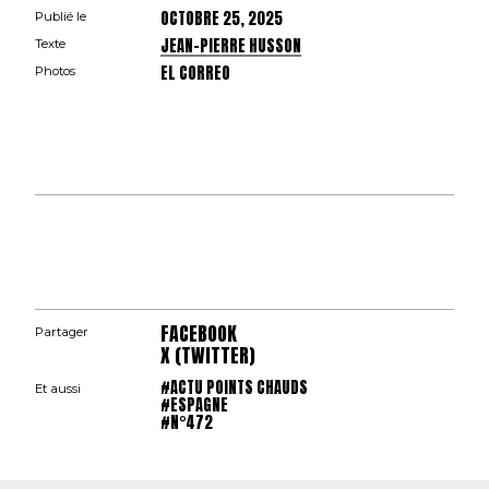
OCTOBRE 25, 2025
Publié le
JEAN-PIERRE HUSSON
Texte
EL CORREO
Photos
FACEBOOK
Partager
X (TWITTER)
#ACTU POINTS CHAUDS
Et aussi
#ESPAGNE
#N°472