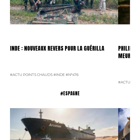
INDE : NOUVEAUX REVERS POUR LA GUÉRILLA
PHILIPPIN
MEURTRI
#ACTU POINTS CHAUDS
#INDE
#N°476
#ACTU POI
#ESPAGNE