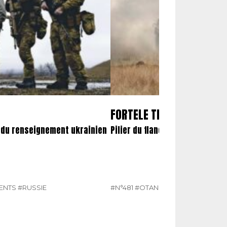
FORTELE TERESTRE ROMÂ
e du renseignement ukrainien
Pilier du flanc sud-oriental de 
ENTS
#RUSSIE
#N°481
#OTAN
#ROUMANIE