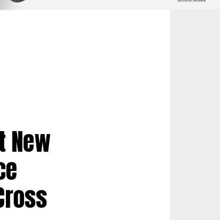
st New
ce
Cross