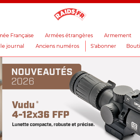
Magazine
Raids
mée Française
Armées étrangères
Armement
 le journal
Anciens numéros
S'abonner
Bout