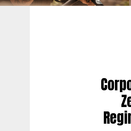
Corpo
Z
Regi