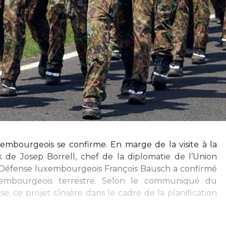
xembourgeois se confirme. En marge de la visite à la
de Josep Borrell, chef de la diplomatie de l’Union
a Défense luxembourgeois François Bausch a confirmé
uxembourgeois terrestre. Selon le communiqué du
, ce projet s’insère dans le cadre de la planification