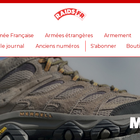
Magazine
Raids
mée Française
Armées étrangères
Armement
 le journal
Anciens numéros
S'abonner
Bout