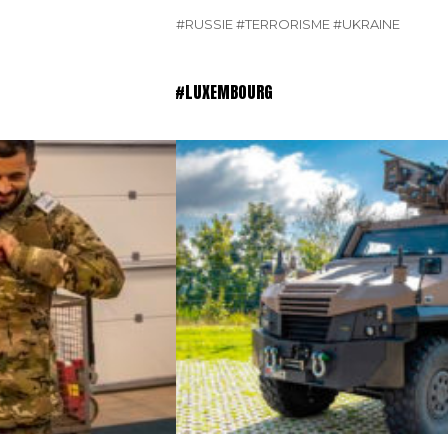
#RUSSIE
#TERRORISME
#UKRAINE
#LUXEMBOURG