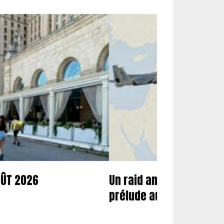
OÛT 2026
Un raid américano-saoud
prélude aux nouvelles f