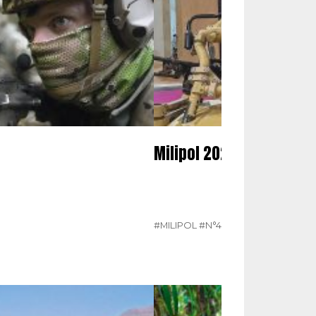
Milipol 2023
#MILIPOL
#N°450
#SALONS