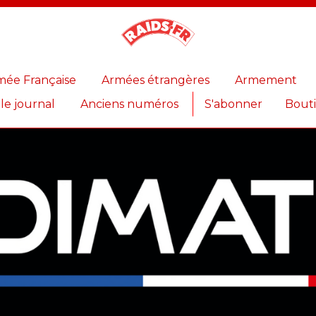
Magazine
Raids
mée Française
Armées étrangères
Armement
 le journal
Anciens numéros
S'abonner
Bout