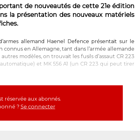
portant de nouveautés de cette 21e édition
ons la présentation des nouveaux matériels
iches.
 d’armes allemand Haenel Defence présentait sur le
n connus en Allemagne, tant dans l’armée allemande
 autres modèles, on trouvait les fusils d’assaut CR 223
mi-automatique) et MK 556 A1 (un CR 223 qui peut tirer
est réservée aux abonnés.
bonné ?
Se connecter