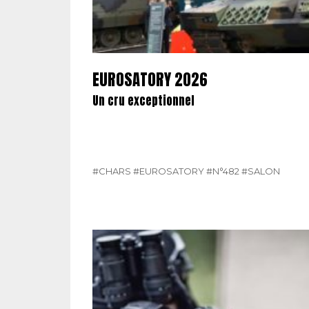
EUROSATORY 2026
Un cru exceptionnel
#CHARS
#EUROSATORY
#N°482
#SALON