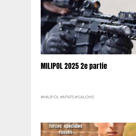
MILIPOL 2025 2e partie
#MILIPOL
#N°475
#SALONS