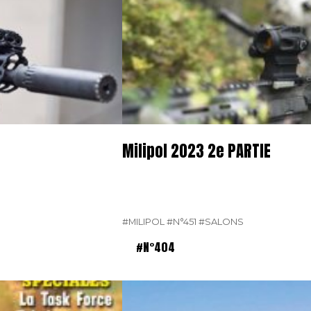
Milipol 2023 2e PARTIE
#MILIPOL
#N°451
#SALONS
#N°404