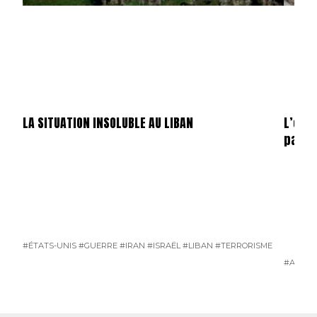
LA SITUATION INSOLUBLE AU LIBAN
L’opé
par Is
#ÉTATS-UNIS
#GUERRE
#IRAN
#ISRAËL
#LIBAN
#TERRORISME
#ANTIT