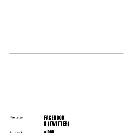
FACEBOOK
Partager
X (TWITTER)
#IRAN
Et aussi