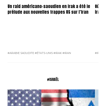
Un raid américano-saoudien en Irak a été le
Où so
prélude aux nouvelles frappes US sur l’Iran
irani
#ARABIE SAOUDITE
#ÉTATS-UNIS
#IRAK
#IRAN
#IRAN
#ISRAËL