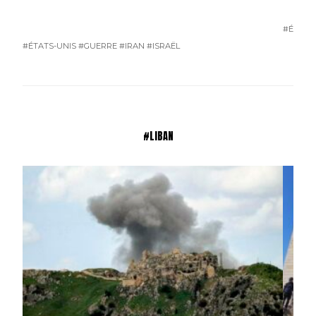
#ÉTATS
#ÉTATS-UNIS
#GUERRE
#IRAN
#ISRAËL
#LIBAN