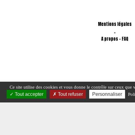
Mentions légales
-
A propos - FAQ
Ce site utilise des cookies et vous donne le contrôle sur ceux que 
Tout accepter
Tout refuser
Personnaliser
Pol