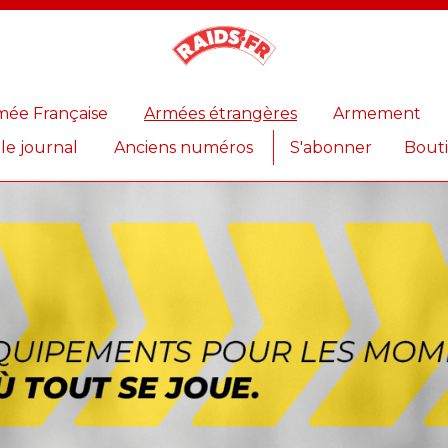
Magazine
Raids
mée Française
Armées étrangères
Armement
 le journal
Anciens numéros
S'abonner
Bout