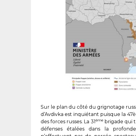
Sur le plan du côté du grignotage russe
d’Avdivka est inquiétant puisque la 4
ème
des forces russes. La 31
brigade qui t
défenses étalées dans la profondeu