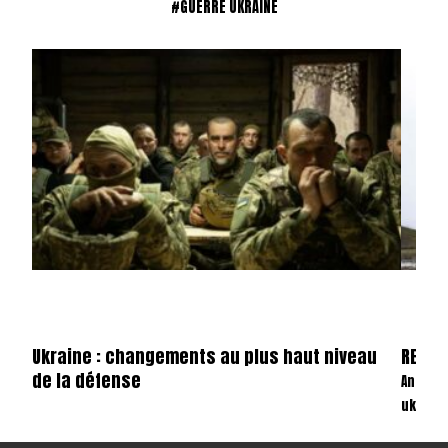
#GUERRE UKRAINE
Ukraine : changements au plus haut niveau
REVAN
de la défense
Anatom
ukrain