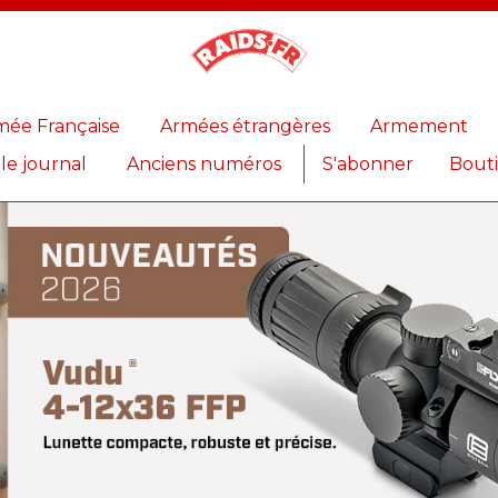
Magazine
Raids
mée Française
Armées étrangères
Armement
 le journal
Anciens numéros
S'abonner
Bout