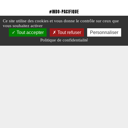
#INDO-PACIFIQUE
Ce site utilise des cookies et vous donne le contrôle sur ceux que
vous souhaitez activer
Tout accepter
Tout refuser
Personnaliser
Politique de confidentialité
CHINE : CHAMP DE TIR POUR MISSILES ANTI-NAVIRES