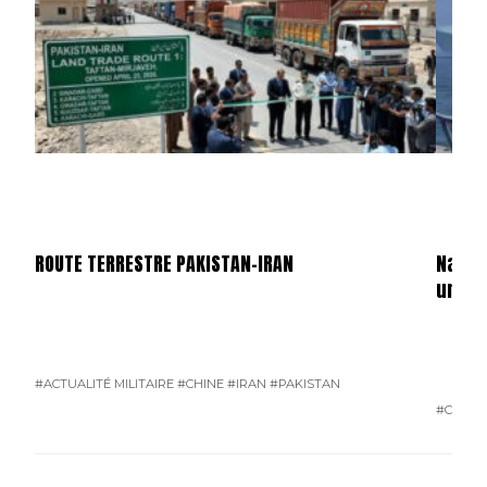
ROUTE TERRESTRE PAKISTAN-IRAN
Navir
un at
#ACTUALITÉ MILITAIRE
#CHINE
#IRAN
#PAKISTAN
#CHINE