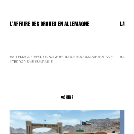
L’AFFAIRE DES DRONES EN ALLEMAGNE
LA GU
#ALLEMAGNE
#ESPIONNAGE
#EUROPE
#ROUMANIE
#RUSSIE
#AMÉRI
#TERRORISME
#UKRAINE
#CHINE