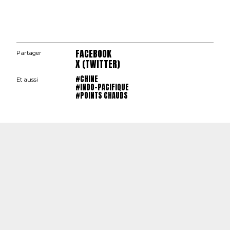
FACEBOOK
Partager
X (TWITTER)
#CHINE
Et aussi
#INDO-PACIFIQUE
#POINTS CHAUDS