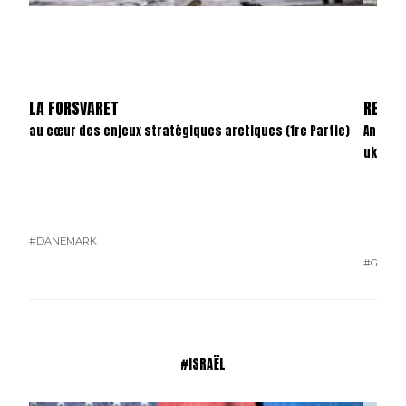
LA FORSVARET
REVAN
au cœur des enjeux stratégiques arctiques (1re Partie)
Anatom
ukrain
#DANEMARK
#GUERR
#ISRAËL