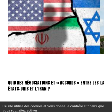
QUID DES NÉGOCIATIONS ET « ACCORDS » ENTRE LES
LA SIT
ÉTATS-UNIS ET L’IRAN ?
Ce site utilise des cookies et vous donne le contrôle sur ceux que
vous souhaitez activer