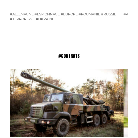
#ALLEMAGNE
#ESPIONNAGE
#EUROPE
#ROUMANIE
#RUSSIE
#AMÉRI
#TERRORISME
#UKRAINE
#CONTRATS