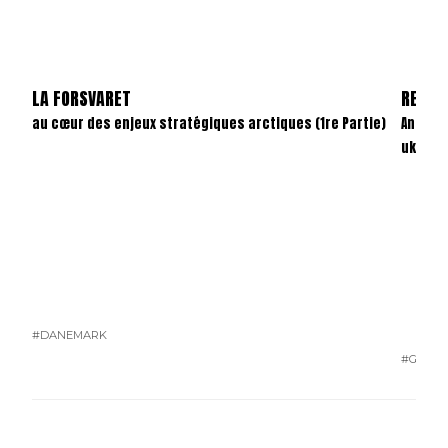
LA FORSVARET
REVAN
au cœur des enjeux stratégiques arctiques (1re Partie)
Anatom
ukrain
#DANEMARK
#GUERR