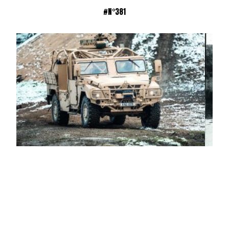
#N°381