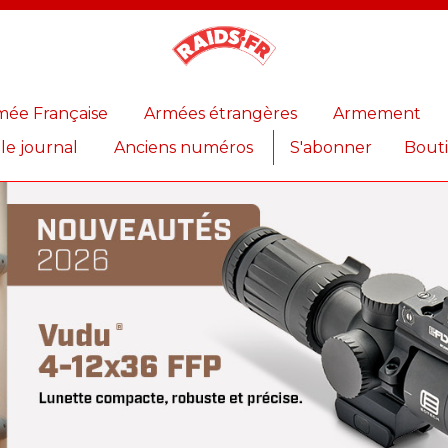
Magazine
Raids
mée Française
Armées étrangères
Armement
 le journal
Anciens numéros
S'abonner
Bout